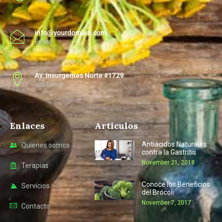
info@yourdomain.com
Email
Av. Insurgentes Norte #1729
Visitanos
Enlaces
Articulos
Antiácidos Naturales
Quienes somos
contra la Gastritis
November 21, 2018
Terapias
Conoce los Beneficios
Servicios
del Brócoli
November 7, 2017
Contacto