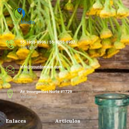
55-1055-8906 / 55-1055-8907
Telefono
info@yourdomain.com
Email
Av. Insurgentes Norte #1729
Visitanos
Enlaces
Articulos