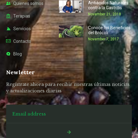
Antiácidos Naturales
Quienes somos
contra la Gastritis
November 21, 2018
Terapias
Conoce los Beneficios
Servicios
del Brócoli
November 7, 2017
Contacto
Blog
Newletter
Regístrate ahora para recibir nuestras últimas noticias
y actualizaciones diarias