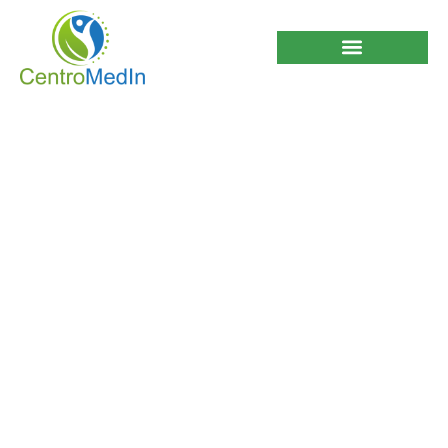
Dermatitis causada
por el pañal