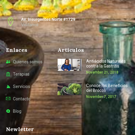
Av. Insurgentes Norte #1729
Visitanos
Enlaces
Articulos
Antiácidos Naturales
Quienes somos
contra la Gastritis
November 21, 2018
Terapias
Conoce los Beneficios
Servicios
del Brócoli
November 7, 2017
Contacto
Blog
Newletter