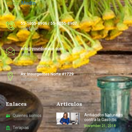
55-1055-8906 / 55-1055-8907
Telefono
info@yourdomain.com
Email
Av. Insurgentes Norte #1729
Visitanos
Enlaces
Articulos
Antiácidos Naturales
Quienes somos
contra la Gastritis
November 21, 2018
Terapias