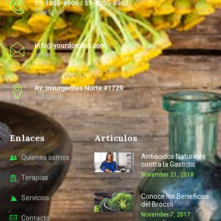
55-1055-8906 / 55-1055-8907
Telefono
info@yourdomain.com
Email
Av. Insurgentes Norte #1729
Visitanos
Enlaces
Articulos
Antiácidos Naturales
Quienes somos
contra la Gastritis
November 21, 2018
Terapias
Conoce los Beneficios
Servicios
del Brócoli
November 7, 2017
Contacto