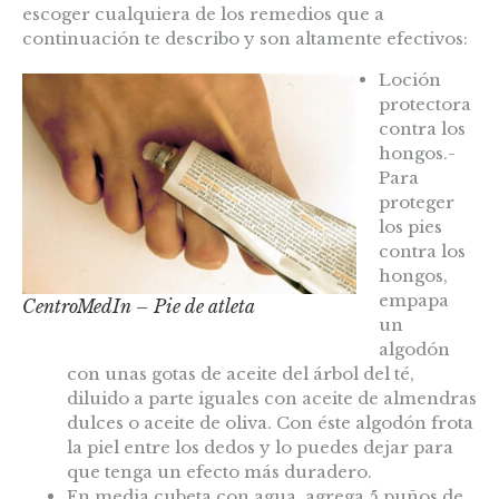
escoger cualquiera de los remedios que a
continuación te describo y son altamente efectivos:
Loción
protectora
contra los
hongos.-
Para
proteger
los pies
contra los
hongos,
empapa
CentroMedIn – Pie de atleta
un
algodón
con unas gotas de aceite del árbol del té,
diluido a parte iguales con aceite de almendras
dulces o aceite de oliva.
Con éste algodón frota
la piel entre los dedos y lo puedes dejar para
que tenga un
efecto más duradero.
En media cubeta con agua, agrega 5 puños de