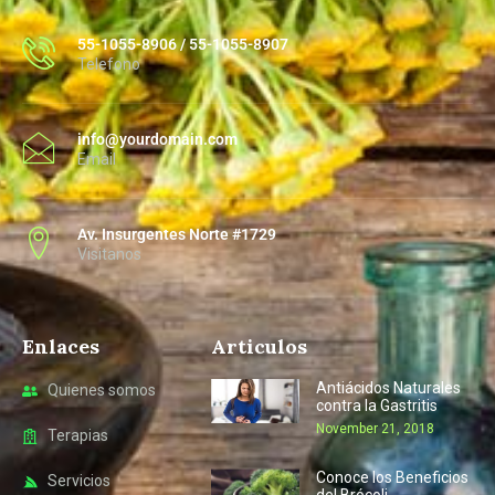
55-1055-8906 / 55-1055-8907
Telefono
info@yourdomain.com
Email
Av. Insurgentes Norte #1729
Visitanos
Enlaces
Articulos
Antiácidos Naturales
Quienes somos
contra la Gastritis
November 21, 2018
Terapias
Conoce los Beneficios
Servicios