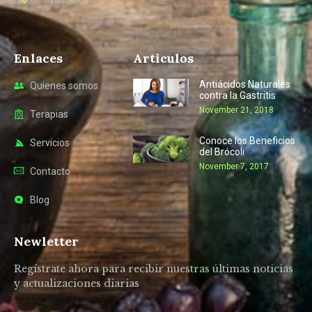
Enlaces
Articulos
Antiácidos Naturales
Quienes somos
contra la Gastritis
November 21, 2018
Terapias
Conoce los Beneficios
Servicios
del Brócoli
November 7, 2017
Contacto
Blog
Newletter
Regístrate ahora para recibir nuestras últimas noticias
y actualizaciones diarias