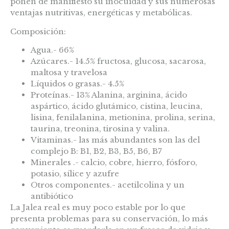
ponen de manifiesto su inocuidad y sus numerosas
ventajas nutritivas, energéticas y metabólicas.
Composición:
Agua.- 66%
Azúcares.- 14.5% fructosa, glucosa, sacarosa,
maltosa y travelosa
Líquidos o grasas.- 4.5%
Proteínas.- 13% Alanina, arginina, ácido
aspártico, ácido glutámico, cistina, leucina,
lisina, fenilalanina, metionina, prolina, serina,
taurina, treonina, tirosina y valina.
Vitaminas.- las más abundantes son las del
complejo B: B1, B2, B3, B5, B6, B7
Minerales .- calcio, cobre, hierro, fósforo,
potasio, sílice y azufre
Otros componentes.- acetilcolina y un
antibiótico
La Jalea real es muy poco estable por lo que
presenta problemas para su conservación, lo más