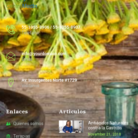
55-1055-8906 / 55-1055-8907
Telefono
info@yourdomain.com
Email
Av. Insurgentes Norte #1729
Visitanos
Enlaces
Articulos
Antiácidos Naturales
Quienes somos
contra la Gastritis
November 21, 2018
Terapias