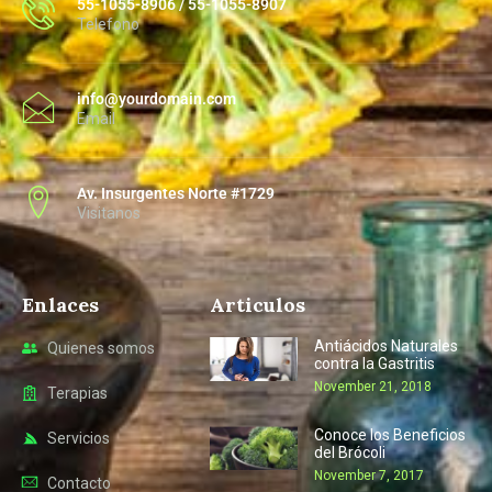
55-1055-8906 / 55-1055-8907
Telefono
info@yourdomain.com
Email
Av. Insurgentes Norte #1729
Visitanos
Enlaces
Articulos
Antiácidos Naturales
Quienes somos
contra la Gastritis
November 21, 2018
Terapias
Conoce los Beneficios
Servicios
del Brócoli
November 7, 2017
Contacto