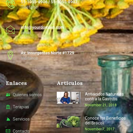
55-1055-8906 / 55-1055-8907
Telefono
info@yourdomain.com
Email
Av. Insurgentes Norte #1729
Visitanos
Enlaces
Articulos
Antiácidos Naturales
Quienes somos
contra la Gastritis
November 21, 2018
Terapias
Conoce los Beneficios
Servicios
del Brócoli
November 7, 2017
Contacto