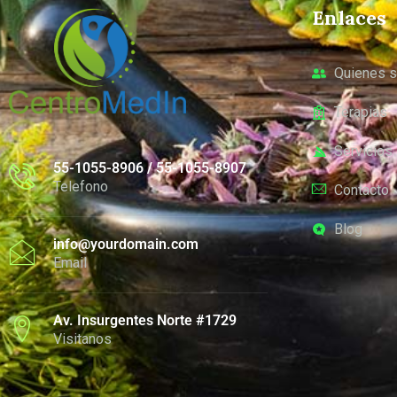
Enlaces
Quienes 
Terapias
Servicios
55-1055-8906 / 55-1055-8907
Telefono
Contacto
Blog
info@yourdomain.com
Email
Av. Insurgentes Norte #1729
Visitanos