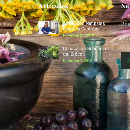
Articulos
Ne
Antiácidos Naturales
somos
Reg
contra la Gastritis
nue
November 21, 2018
act
Conoce los Beneficios
del Brócoli
November 7, 2017