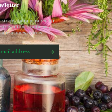
wletter
ístrate ahora para recibir
stras últimas noticias y
ualizaciones diarias