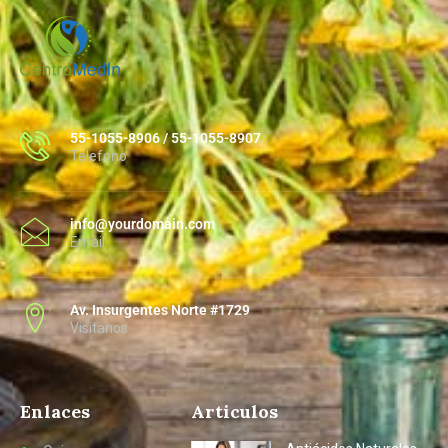
55-1055-8906 / 55-1055-8907
Telefono
info@yourdomain.com
Email
Av. Insurgentes Norte #1729
Visitanos
Enlaces
Articulos