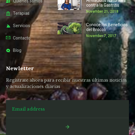
Antiácidos Naturales
Quienes somos
contra la Gastritis
November 21, 2018
Terapias
Conoce los Beneficios
Servicios
del Brócoli
November 7, 2017
Contacto
Blog
Newletter
Regístrate ahora para recibir nuestras últimas noticias
y actualizaciones diarias