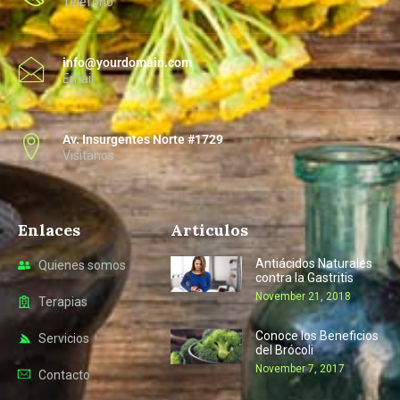
Telefono
info@yourdomain.com
Email
Av. Insurgentes Norte #1729
Visitanos
Enlaces
Articulos
Antiácidos Naturales
Quienes somos
contra la Gastritis
November 21, 2018
Terapias
Conoce los Beneficios
Servicios
del Brócoli
November 7, 2017
Contacto