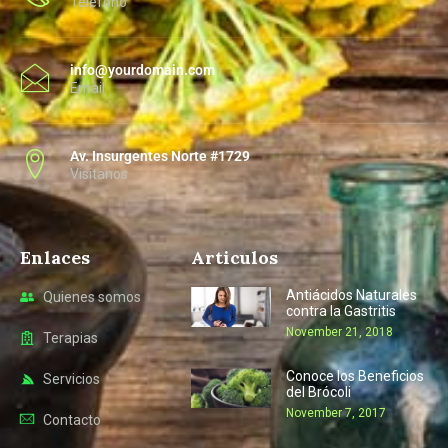
Telefono
info@yourdomain.com
Email
Av. Insurgentes Norte #1729
Visitanos
Enlaces
Articulos
Antiácidos Naturales
Quienes somos
contra la Gastritis
November 21, 2018
Terapias
Conoce los Beneficios
Servicios
del Brócoli
November 7, 2017
Contacto