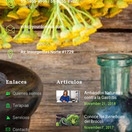
55-1055-8906 / 55-1055-8907
Telefono
info@yourdomain.com
Email
Av. Insurgentes Norte #1729
Visitanos
Enlaces
Articulos
Antiácidos Naturales
Quienes somos
contra la Gastritis
November 21, 2018
Terapias
Conoce los Beneficios
Servicios
del Brócoli
November 7, 2017
Contacto